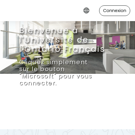
Passer au contenu principal
Connexion
Bienvenue à
l'Université de
l'Ontario Français
Cliquez simplement
sur le bouton
"Microsoft" pour vous
connecter.